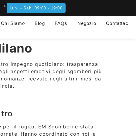
icio
Lun. - Sab. 09:00 - 19:00
Chi Siamo
Blog
FAQs
Negozio
Contattaci
ilano
ostro impegno quotidiano: trasparenza
agli aspetti emotivi degli sgomberi più
monianze ricevute negli ultimi mesi dai
incia.
tro
 per il rogito. EM Sgomberi è stata
giornate. Hanno coordinato con noi la