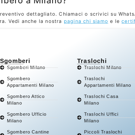
mbero a Milano?
preventivo dettagliato. Chiamaci o scrivici su What
ra. Vedi anche la nostra
pagina chi siamo
e le
certi
Sgomberi
Traslochi
Sgomberi Milano
Traslochi Milano
Sgombero
Traslochi
Appartamenti Milano
Appartamenti Milano
Sgombero Attico
Traslochi Casa
Milano
Milano
Sgombero Ufficio
Traslochi Uffici
Milano
Milano
Sgombero Cantine
Piccoli Traslochi