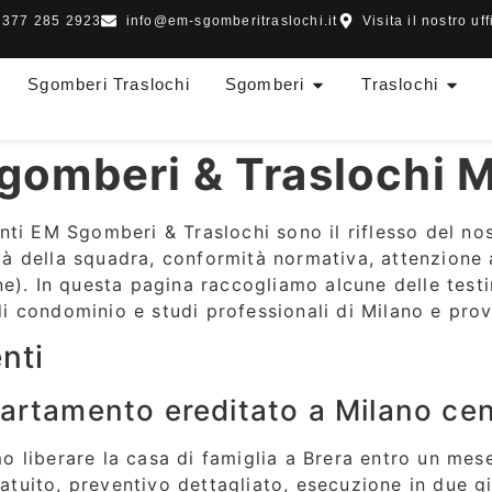
 377 285 2923
info@em-sgomberitraslochi.it
Visita il nostro uff
Sgomberi Traslochi
Sgomberi
Traslochi
gomberi & Traslochi M
enti EM Sgomberi & Traslochi sono il riflesso del n
ità della squadra, conformità normativa, attenzione 
e). In questa pagina raccogliamo alcune delle testi
 di condominio e studi professionali di Milano e prov
nti
amento ereditato a Milano cen
 liberare la casa di famiglia a Brera entro un mese
gratuito, preventivo dettagliato, esecuzione in due 