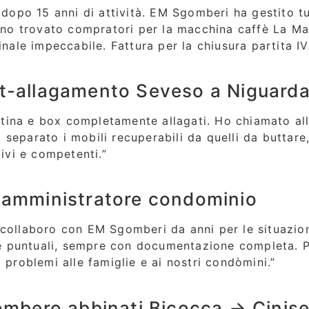
 dopo 15 anni di attività. EM Sgomberi ha gestito tu
anno trovato compratori per la macchina caffè La Ma
inale impeccabile. Fattura per la chiusura partita I
llagamento Seveso a Niguard
ina e box completamente allagati. Ho chiamato alle
eparato i mobili recuperabili da quelli da buttare, 
tivi e competenti.”
ministratore condominio
collaboro con EM Sgomberi da anni per le situazioni 
 puntuali, sempre con documentazione completa. Pe
 problemi alle famiglie e ai nostri condòmini.”
ero abbinati Bicocca → Cinise