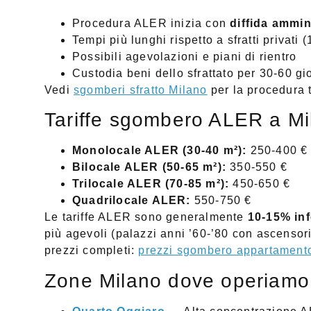
Procedura ALER inizia con
diffida ammin
Tempi più lunghi rispetto a sfratti privati 
Possibili agevolazioni e piani di rientro
Custodia beni dello sfrattato per 30-60 g
Vedi
sgomberi sfratto Milano
per la procedura 
Tariffe sgombero ALER a Mi
Monolocale ALER (30-40 m²):
250-400 €
Bilocale ALER (50-65 m²):
350-550 €
Trilocale ALER (70-85 m²):
450-650 €
Quadrilocale ALER:
550-750 €
Le tariffe ALER sono generalmente
10-15% inf
più agevoli (palazzi anni ’60-’80 con ascensor
prezzi completi:
prezzi sgombero appartament
Zone Milano dove operiamo