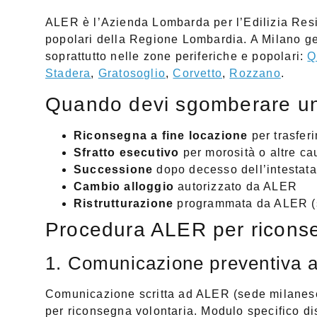
ALER è l’Azienda Lombarda per l’Edilizia Resid
popolari della Regione Lombardia. A Milano ges
soprattutto nelle zone periferiche e popolari:
Q
Stadera
,
Gratosoglio
,
Corvetto
,
Rozzano
.
Quando devi sgomberare u
Riconsegna a fine locazione
per trasfer
Sfratto esecutivo
per morosità o altre ca
Successione
dopo decesso dell’intestatar
Cambio alloggio
autorizzato da ALER
Ristrutturazione
programmata da ALER (
Procedura ALER per riconse
1. Comunicazione preventiva 
Comunicazione scritta ad ALER (sede milanese 
per riconsegna volontaria. Modulo specifico dis