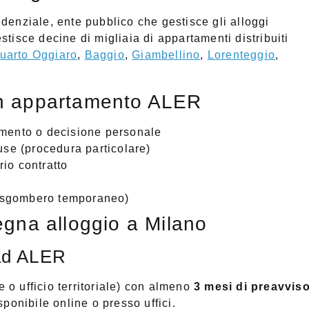
enziale, ente pubblico che gestisce gli alloggi
tisce decine di migliaia di appartamenti distribuiti
uarto Oggiaro
,
Baggio
,
Giambellino
,
Lorenteggio
,
n appartamento ALER
imento o decisione personale
use (procedura particolare)
io contratto
sgombero temporaneo)
gna alloggio a Milano
ad ALER
o ufficio territoriale) con almeno
3 mesi di preavvis
ponibile online o presso uffici.