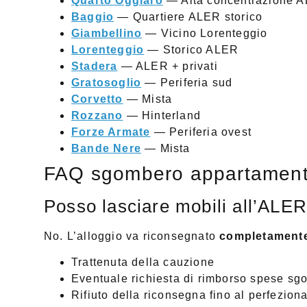
Quarto Oggiaro
— Alta concentrazione 
Baggio
— Quartiere ALER storico
Giambellino
— Vicino Lorenteggio
Lorenteggio
— Storico ALER
Stadera
— ALER + privati
Gratosoglio
— Periferia sud
Corvetto
— Mista
Rozzano
— Hinterland
Forze Armate
— Periferia ovest
Bande Nere
— Mista
FAQ sgombero appartament
Posso lasciare mobili all’ALER
No. L’alloggio va riconsegnato
completamente
Trattenuta della cauzione
Eventuale richiesta di rimborso spese sgo
Rifiuto della riconsegna fino al perfezio