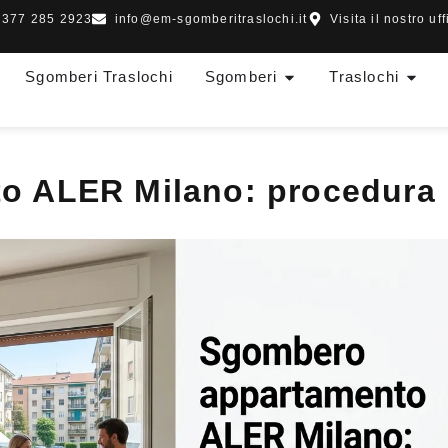
 377 285 2923
info@em-sgomberitraslochi.it
Visita il nostro uff
Sgomberi Traslochi
Sgomberi
Traslochi
o ALER Milano: procedura